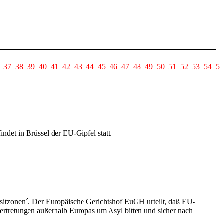
37
38
39
40
41
42
43
44
45
46
47
48
49
50
51
52
53
54
5
det in Brüssel der EU-Gipfel statt.
nsitzonen´. Der Europäische Gerichtshof EuGH urteilt, daß EU-
 Vertretungen außerhalb Europas um Asyl bitten und sicher nach