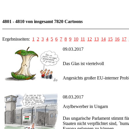
4801 - 4810 von insgesamt 7820 Cartoons
Ergebnisseiten:
1
2
3
4
5
6
7
8
9
10
11
12
13
14
15
16
17
09.03.2017
Das Glas ist viertelvoll
Angesichts großer EU-interner Probl
08.03.2017
Asylbewerber in Ungarn
Das ungarische Parlament stimmt fü
Staaten nicht verpflichtet sind, ´hu
Europa gelangen zu können.