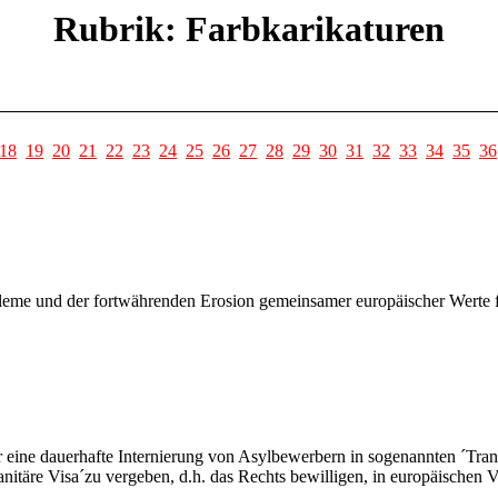
Rubrik: Farbkarikaturen
18
19
20
21
22
23
24
25
26
27
28
29
30
31
32
33
34
35
36
eme und der fortwährenden Erosion gemeinsamer europäischer Werte fin
r eine dauerhafte Internierung von Asylbewerbern in sogenannten ´Tra
manitäre Visa´zu vergeben, d.h. das Rechts bewilligen, in europäischen