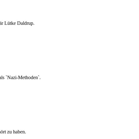
är Lütke Daldrup.
 als `Nazi-Methoden`.
ört zu haben.