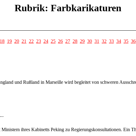
Rubrik: Farbkarikaturen
18
19
20
21
22
23
24
25
26
27
28
29
30
31
32
33
34
35
36
land und Rußland in Marseille wird begleitet von schweren Ausschrei
..
Ministern ihres Kabinetts Peking zu Regierungskonsultationen. Ein The
.