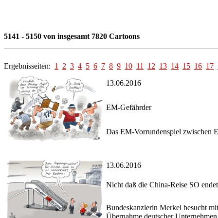
5141 - 5150 von insgesamt 7820 Cartoons
Ergebnisseiten:
1
2
3
4
5
6
7
8
9
10
11
12
13
14
15
16
17
13.06.2016
EM-Gefährder
Das EM-Vorrundenspiel zwischen Eng
13.06.2016
Nicht daß die China-Reise SO endet.
Bundeskanzlerin Merkel besucht mit 
Übernahme deutscher Unternehmen