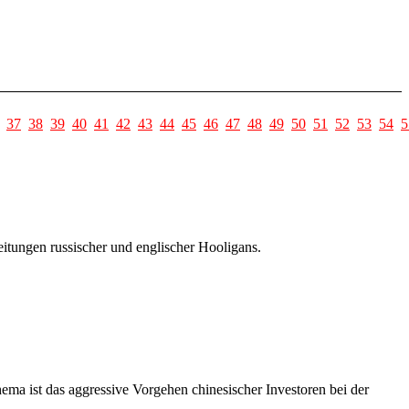
37
38
39
40
41
42
43
44
45
46
47
48
49
50
51
52
53
54
5
tungen russischer und englischer Hooligans.
ma ist das aggressive Vorgehen chinesischer Investoren bei der