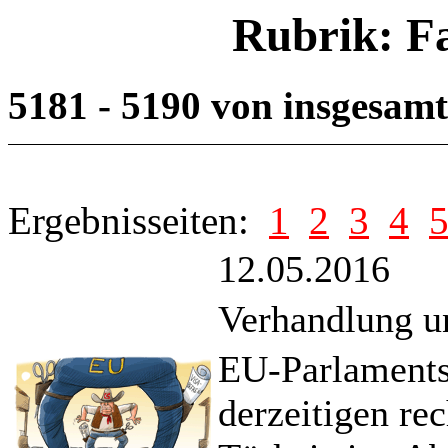
Rubrik: F
5181 - 5190 von insgesam
Ergebnisseiten:
1
2
3
4
12.05.2016
Verhandlung un
EU-Parlamentsp
derzeitigen re