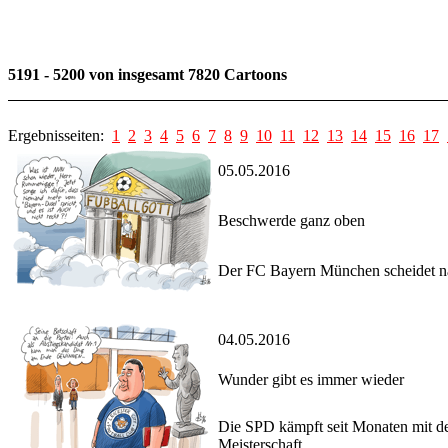
5191 - 5200 von insgesamt 7820 Cartoons
Ergebnisseiten:
1
2
3
4
5
6
7
8
9
10
11
12
13
14
15
16
17
05.05.2016
Beschwerde ganz oben
Der FC Bayern München scheidet na
04.05.2016
Wunder gibt es immer wieder
Die SPD kämpft seit Monaten mit des
Meisterschaft.