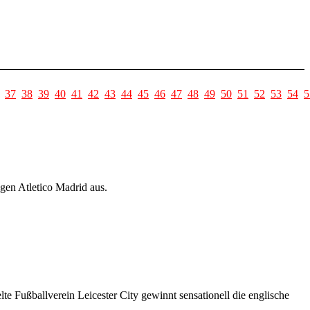
37
38
39
40
41
42
43
44
45
46
47
48
49
50
51
52
53
54
5
en Atletico Madrid aus.
e Fußballverein Leicester City gewinnt sensationell die englische