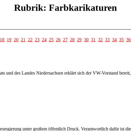
Rubrik: Farbkarikaturen
18
19
20
21
22
23
24
25
26
27
28
29
30
31
32
33
34
35
36
ts und des Landes Niedersachsen erklärt sich der VW-Vorstand bereit,
sregierung unter großem öffentlich Druck. Verantwortlich dafür ist d