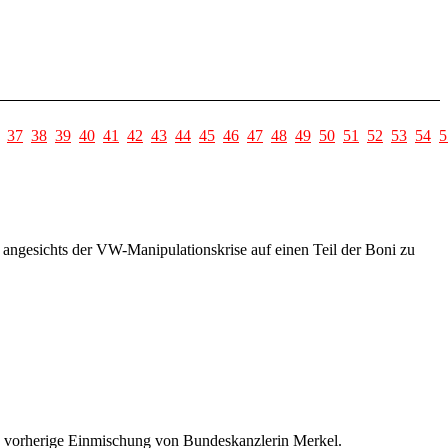
37
38
39
40
41
42
43
44
45
46
47
48
49
50
51
52
53
54
5
 angesichts der VW-Manipulationskrise auf einen Teil der Boni zu
ie vorherige Einmischung von Bundeskanzlerin Merkel.