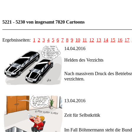
5221 - 5230 von insgesamt 7820 Cartoons
Ergebnisseiten:
1
2
3
4
5
6
7
8
9
10
11
12
13
14
15
16
17
14.04.2016
Helden des Verzichts
Nach massivem Druck des Betriebsra
verzichten.
13.04.2016
Zeit für Selbstkritik
Im Fall Böhmermann steht die Bunde