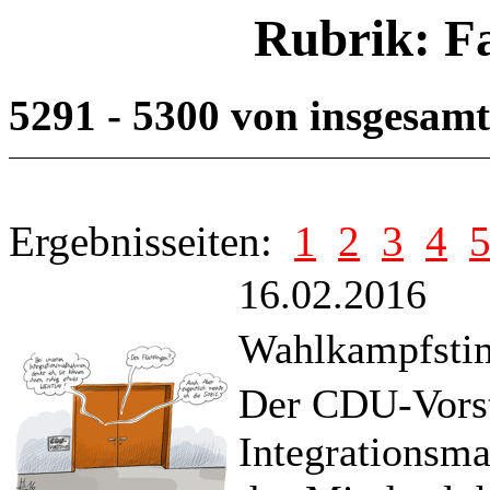
Rubrik: F
5291 - 5300 von insgesam
Ergebnisseiten:
1
2
3
4
16.02.2016
Wahlkampfstim
Der CDU-Vorsta
Integrationsma