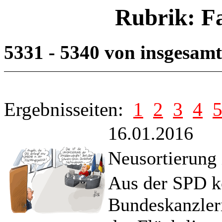
Rubrik: F
5331 - 5340 von insgesam
Ergebnisseiten:
1
2
3
4
16.01.2016
Neusortierung 
Aus der SPD 
Bundeskanzler