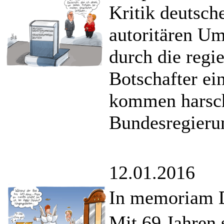
Kritik deutsch
autoritären U
durch die regi
Botschafter ei
kommen harsche
Bundesregierun
12.01.2016
In memoriam 
Mit 69 Jahren s