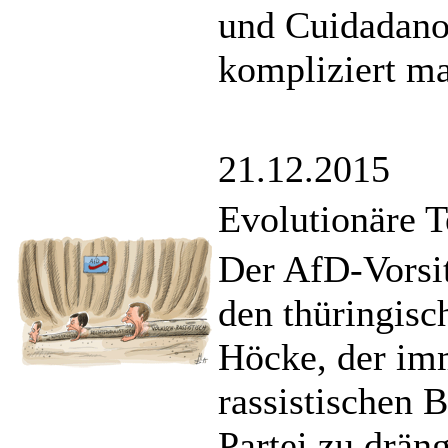
und Cuidadano
kompliziert ma
21.12.2015
Evolutionäre 
Der AfD-Vorsit
den thüringisc
Höcke, der im
rassistischen 
Partei zu drän