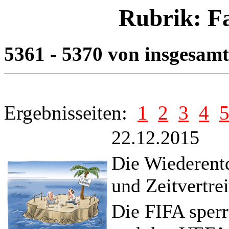
Rubrik: F
5361 - 5370 von insgesam
Ergebnisseiten:
1
2
3
4
22.12.2015
Die Wiederentd
und Zeitvertre
Die FIFA sperr