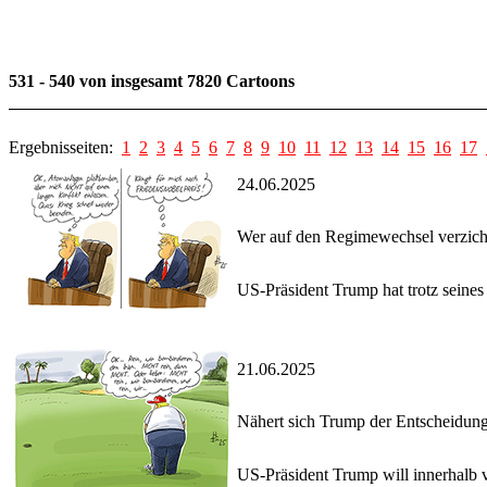
531 - 540 von insgesamt 7820 Cartoons
Ergebnisseiten:
1
2
3
4
5
6
7
8
9
10
11
12
13
14
15
16
17
24.06.2025
Wer auf den Regimewechsel verzich
US-Präsident Trump hat trotz seines 
21.06.2025
Nähert sich Trump der Entscheidun
US-Präsident Trump will innerhalb v