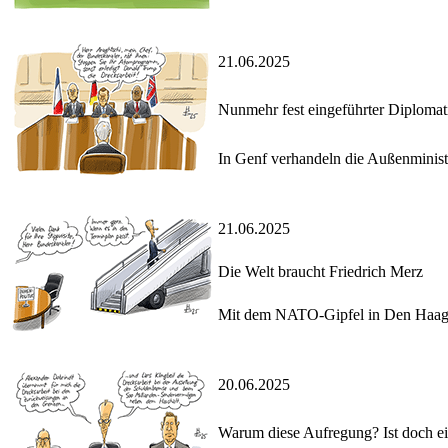
21.06.2025
Nunmehr fest eingeführter Diplomat
In Genf verhandeln die Außenminist
21.06.2025
Die Welt braucht Friedrich Merz
Mit dem NATO-Gipfel in Den Haag st
20.06.2025
Warum diese Aufregung? Ist doch e