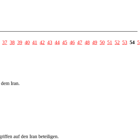
37
38
39
40
41
42
43
44
45
46
47
48
49
50
51
52
53
54
5
 dem Iran.
ffen auf den Iran beteiligen.