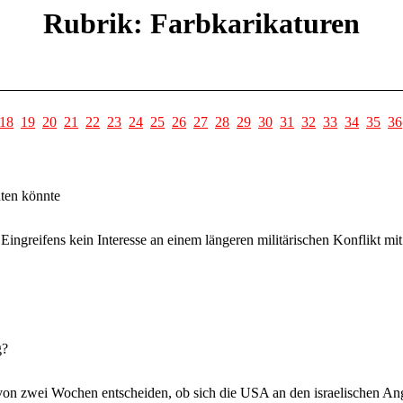
Rubrik: Farbkarikaturen
18
19
20
21
22
23
24
25
26
27
28
29
30
31
32
33
34
35
36
ten könnte
Eingreifens kein Interesse an einem längeren militärischen Konflikt mit
g?
on zwei Wochen entscheiden, ob sich die USA an den israelischen Angri