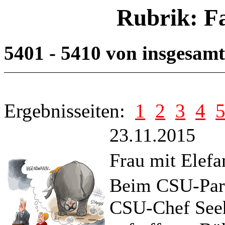
Rubrik: F
5401 - 5410 von insgesam
Ergebnisseiten:
1
2
3
4
23.11.2015
Frau mit Elefa
Beim CSU-Part
CSU-Chef Seeh