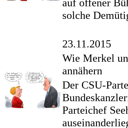
auf offener Büh
solche Demüti
23.11.2015
Wie Merkel un
annähern
Der CSU-Partei
Bundeskanzler
Parteichef See
auseinanderli