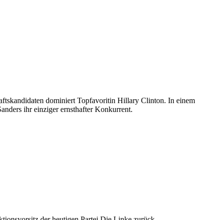
ftskandidaten dominiert Topfavoritin Hillary Clinton. In einem
anders ihr einziger ernsthafter Konkurrent.
ionsvorsitz der heutigen Partei Die Linke zurück.