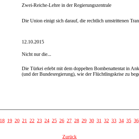
Zwei-Reiche-Lehre in der Regierungszentrale
Die Union einigt sich darauf, die rechtlich umstrittenen Tra
12.10.2015
Nicht nur die...
Die Türkei erlebt mit dem doppelten Bombenattentat in An
(und der Bundesregierung), wie der Flüchtlingskrise zu begeg
18
19
20
21
22
23
24
25
26
27
28
29
30
31
32
33
34
35
36
Zurück