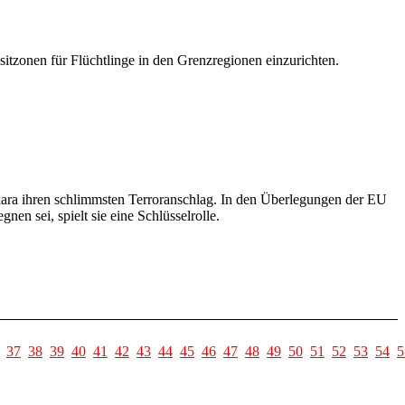
nsitzonen für Flüchtlinge in den Grenzregionen einzurichten.
kara ihren schlimmsten Terroranschlag. In den Überlegungen der EU
nen sei, spielt sie eine Schlüsselrolle.
37
38
39
40
41
42
43
44
45
46
47
48
49
50
51
52
53
54
5