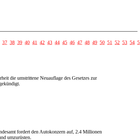
37
38
39
40
41
42
43
44
45
46
47
48
49
50
51
52
53
54
5
heit die umstrittene Neuauflage des Gesetzes zur
gekündigt.
desamt fordert den Autokonzern auf, 2.4 Millionen
 und umzurüsten.