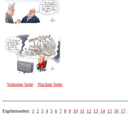
Voherige Seite
Nächste Seite
Ergebnisseiten:
1
2
3
4
5
6
7
8
9
10
11
12
13
14
15
16
17