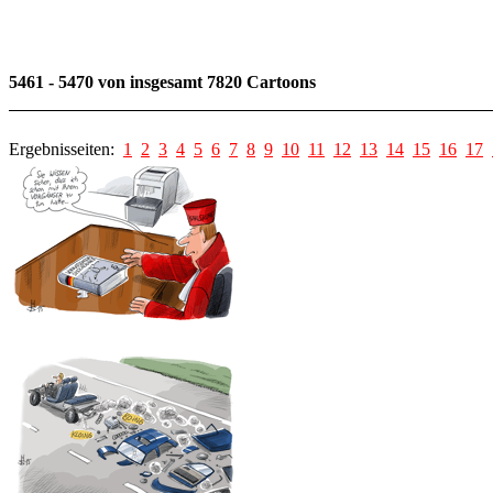
5461 - 5470 von insgesamt 7820 Cartoons
Ergebnisseiten:
1
2
3
4
5
6
7
8
9
10
11
12
13
14
15
16
17