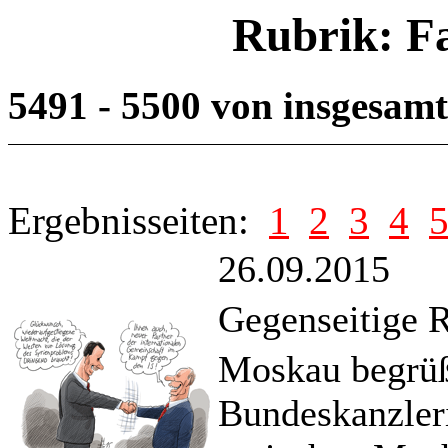
Rubrik: F
5491 - 5500 von insgesam
Ergebnisseiten:
1
2
3
4
26.09.2015
Gegenseitige R
Moskau begrüß
Bundeskanzler