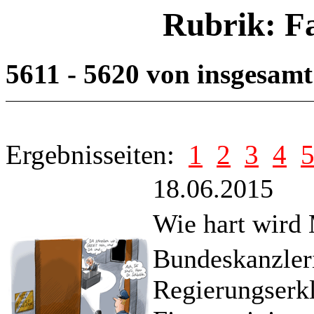
Rubrik: F
5611 - 5620 von insgesam
Ergebnisseiten:
1
2
3
4
18.06.2015
Wie hart wird
Bundeskanzler
Regierungserk