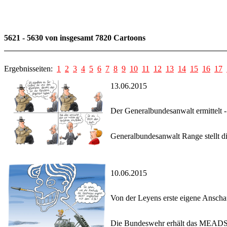
5621 - 5630 von insgesamt 7820 Cartoons
Ergebnisseiten:
1
2
3
4
5
6
7
8
9
10
11
12
13
14
15
16
17
13.06.2015
Der Generalbundesanwalt ermittelt - 
Generalbundesanwalt Range stellt d
10.06.2015
Von der Leyens erste eigene Anscha
Die Bundeswehr erhält das MEADS-