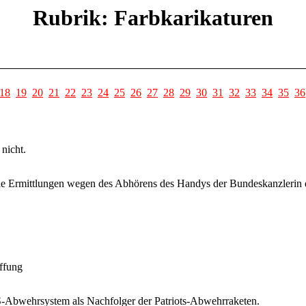
Rubrik: Farbkarikaturen
18
19
20
21
22
23
24
25
26
27
28
29
30
31
32
33
34
35
36
nicht.
ie Ermittlungen wegen des Abhörens des Handys der Bundeskanzlerin 
ffung
Abwehrsystem als Nachfolger der Patriots-Abwehrraketen.