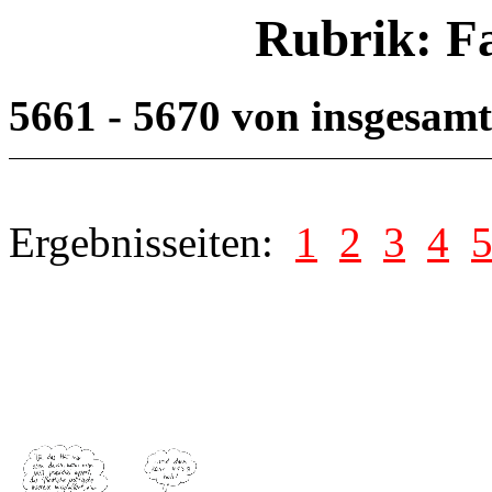
Rubrik: F
5661 - 5670 von insgesam
Ergebnisseiten:
1
2
3
4