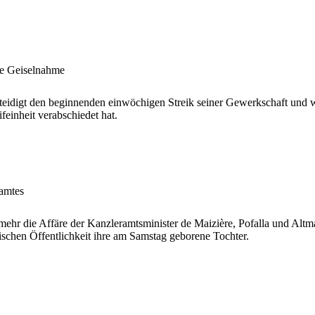
ne Geiselnahme
digt den beginnenden einwöchigen Streik seiner Gewerkschaft und wirf
feinheit verabschiedet hat.
ramtes
 die Affäre der Kanzleramtsminister de Maizière, Pofalla und Altmaie
tischen Öffentlichkeit ihre am Samstag geborene Tochter.