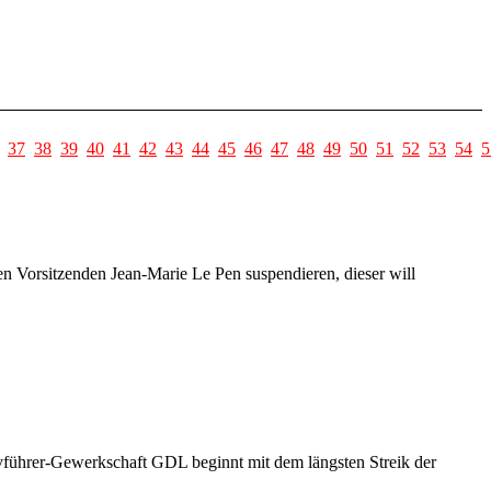
37
38
39
40
41
42
43
44
45
46
47
48
49
50
51
52
53
54
5
en Vorsitzenden Jean-Marie Le Pen suspendieren, dieser will
führer-Gewerkschaft GDL beginnt mit dem längsten Streik der