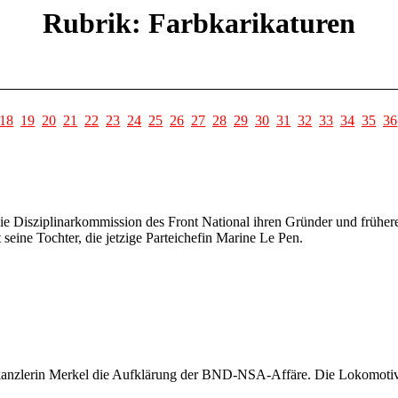
Rubrik: Farbkarikaturen
18
19
20
21
22
23
24
25
26
27
28
29
30
31
32
33
34
35
36
ie Disziplinarkommission des Front National ihren Gründer und früher
eine Tochter, die jetzige Parteichefin Marine Le Pen.
kanzlerin Merkel die Aufklärung der BND-NSA-Affäre. Die Lokomotiv