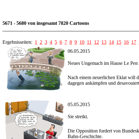
5671 - 5680 von insgesamt 7820 Cartoons
Ergebnisseiten:
1
2
3
4
5
6
7
8
9
10
11
12
13
14
15
16
17
06.05.2015
Neues Ungemach im Hause Le Pen
Nach einem neuerlichen Eklat will d
dagegen ankämpfen und desavouiert s
05.05.2015
Sie streikt.
Die Opposition fordert von Bundes
Bahn-Geschichte.