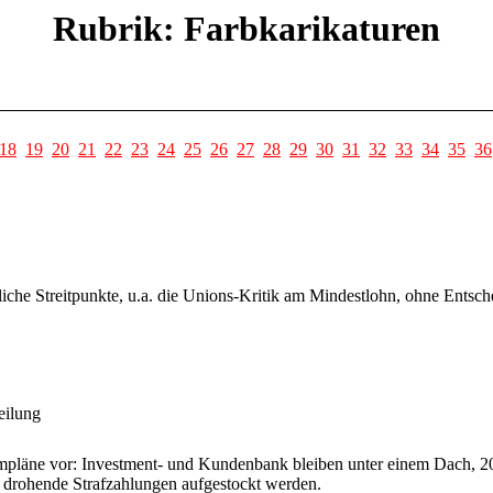
Rubrik: Farbkarikaturen
18
19
20
21
22
23
24
25
26
27
28
29
30
31
32
33
34
35
36
iche Streitpunkte, u.a. die Unions-Kritik am Mindestlohn, ohne Entsch
eilung
rmpläne vor: Investment- und Kundenbank bleiben unter einem Dach, 20
r drohende Strafzahlungen aufgestockt werden.