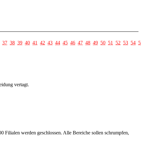
37
38
39
40
41
42
43
44
45
46
47
48
49
50
51
52
53
54
5
eidung vertagt.
0 Filialen werden geschlossen. Alle Bereiche sollen schrumpfen,