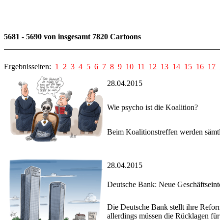
5681 - 5690 von insgesamt 7820 Cartoons
Ergebnisseiten:
1
2
3
4
5
6
7
8
9
10
11
12
13
14
15
16
17
28.04.2015
Wie psycho ist die Koalition?
Beim Koalitionstreffen werden sämtl
28.04.2015
Deutsche Bank: Neue Geschäftseint
Die Deutsche Bank stellt ihre Refo
allerdings müssen die Rücklagen fü