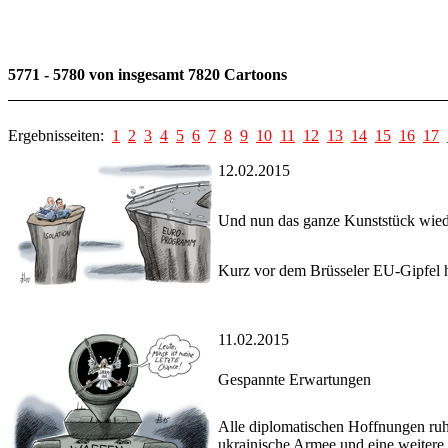
5771 - 5780 von insgesamt 7820 Cartoons
Ergebnisseiten:
1
2
3
4
5
6
7
8
9
10
11
12
13
14
15
16
17
12.02.2015
Und nun das ganze Kunststück wied
Kurz vor dem Brüsseler EU-Gipfel ha
11.02.2015
Gespannte Erwartungen
Alle diplomatischen Hoffnungen ruhe
ukrainische Armee und eine weitere 