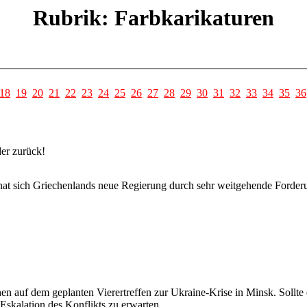
Rubrik: Farbkarikaturen
18
19
20
21
22
23
24
25
26
27
28
29
30
31
32
33
34
35
36
er zurück!
t sich Griechenlands neue Regierung durch sehr weitgehende Forderung
n auf dem geplanten Vierertreffen zur Ukraine-Krise in Minsk. Sollte 
Eskalation des Konflikts zu erwarten.