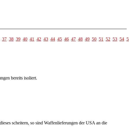
37
38
39
40
41
42
43
44
45
46
47
48
49
50
51
52
53
54
5
en bereits isoliert.
dieses scheitern, so sind Waffenlieferungen der USA an die