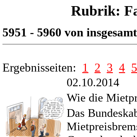
Rubrik: F
5951 - 5960 von insgesam
Ergebnisseiten:
1
2
3
4
02.10.2014
Wie die Mietpr
Das Bundeskabi
Mietpreisbrems