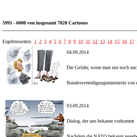
5991 - 6000 von insgesamt 7820 Cartoons
Ergebnisseiten:
1
2
3
4
5
6
7
8
9
10
11
12
13
14
15
16
17
04.09.2014
Die Gefahr, wenn man nur noch nac
Bundesverteidigungsministerin von d
03.09.2014
Dialog, der uns bekannt vorkommt
Nachdem die NATO bekannt gegeben h