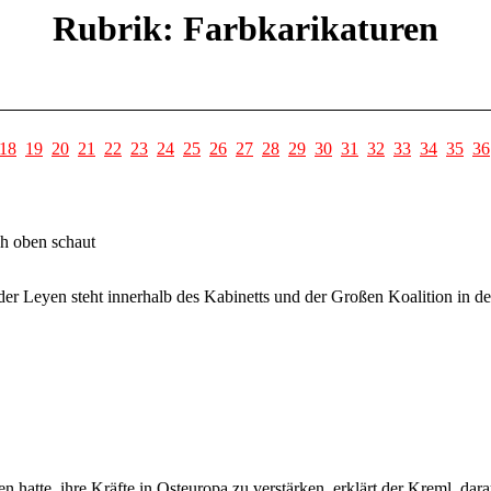
Rubrik: Farbkarikaturen
18
19
20
21
22
23
24
25
26
27
28
29
30
31
32
33
34
35
36
h oben schaut
er Leyen steht innerhalb des Kabinetts und der Großen Koalition in der
atte, ihre Kräfte in Osteuropa zu verstärken, erklärt der Kreml, dar