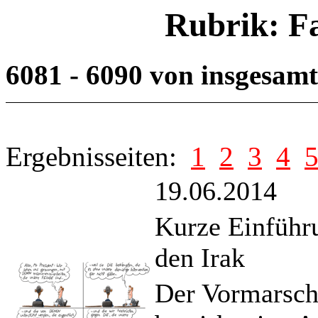
Rubrik: F
6081 - 6090 von insgesam
Ergebnisseiten:
1
2
3
4
19.06.2014
Kurze Einführ
den Irak
Der Vormarsch 