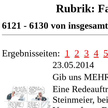
Rubrik: F
6121 - 6130 von insgesam
Ergebnisseiten:
1
2
3
4
23.05.2014
Gib uns MEHR 
Eine Redeauftr
Steinmeier, be