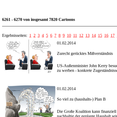
6261 - 6270 von insgesamt 7820 Cartoons
Ergebnisseiten:
1
2
3
4
5
6
7
8
9
10
11
12
13
14
15
16
17
01.02.2014
Zurecht gerücktes Mißverständnis
US-Außenminister John Kerry besuc
zu werben - konkrete Zugeständniss
01.02.2014
So viel zu (haushalts-) Plan B
Die Große Koalition kann finanziel
nachhaltig der geplante Haushalt sei