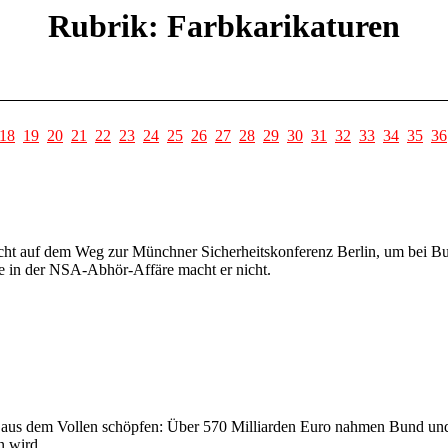
Rubrik: Farbkarikaturen
18
19
20
21
22
23
24
25
26
27
28
29
30
31
32
33
34
35
36
ht auf dem Weg zur Münchner Sicherheitskonferenz Berlin, um bei Bun
e in der NSA-Abhör-Affäre macht er nicht.
l aus dem Vollen schöpfen: Über 570 Milliarden Euro nahmen Bund und L
n wird.