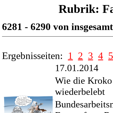
Rubrik: F
6281 - 6290 von insgesam
Ergebnisseiten:
1
2
3
4
17.01.2014
Wie die Kroko 
wiederbelebt
Bundesarbeitsm