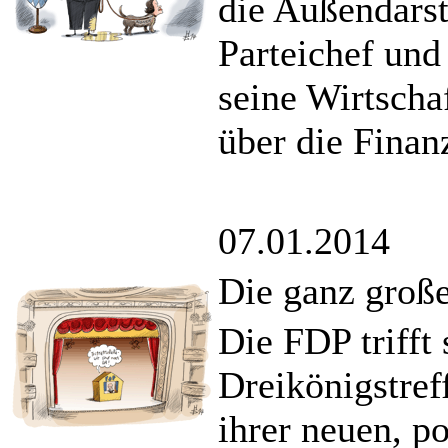
die Außendarst
Parteichef und
seine Wirtscha
über die Finan
07.01.2014
Die ganz groß
Die FDP trifft 
Dreikönigstref
ihrer neuen, p