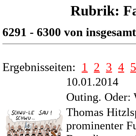
Rubrik: F
6291 - 6300 von insgesam
Ergebnisseiten:
1
2
3
4
10.01.2014
Outing. Oder: 
Thomas Hitzlsp
prominenter Fu