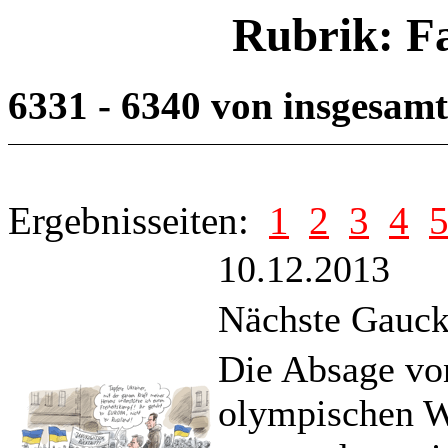
Rubrik: F
6331 - 6340 von insgesam
Ergebnisseiten:
1
2
3
4
10.12.2013
Nächste Gauck-
Die Absage vo
olympischen Wi