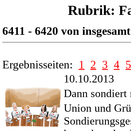
Rubrik: F
6411 - 6420 von insgesam
Ergebnisseiten:
1
2
3
4
10.10.2013
Dann sondiert
Union und Grün
Sondierungsges