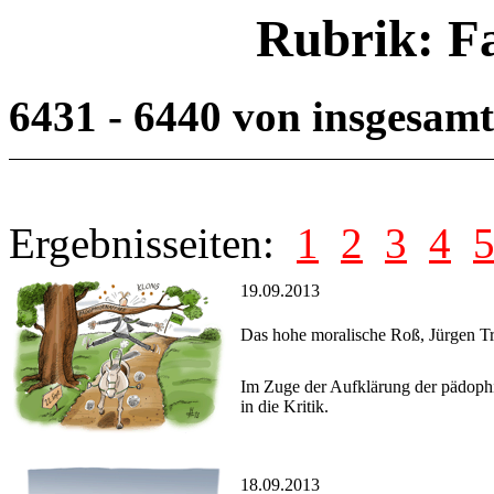
Rubrik: F
6431 - 6440 von insgesam
Ergebnisseiten:
1
2
3
4
19.09.2013
Das hohe moralische Roß, Jürgen Tri
Im Zuge der Aufklärung der pädophi
in die Kritik.
18.09.2013