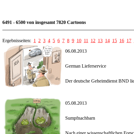
6491 - 6500 von insgesamt 7820 Cartoons
Ergebnisseiten:
1
2
3
4
5
6
7
8
9
10
11
12
13
14
15
16
17
06.08.2013
German Lieferservice
Der deutsche Geheimdienst BND lief
05.08.2013
Sumpfnachbarn
Nach einer wissenschaftlichen Forsc