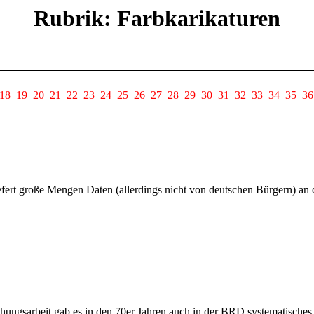
Rubrik: Farbkarikaturen
18
19
20
21
22
23
24
25
26
27
28
29
30
31
32
33
34
35
36
ert große Mengen Daten (allerdings nicht von deutschen Bürgern) an
hungsarbeit gab es in den 70er Jahren auch in der BRD systematisches,