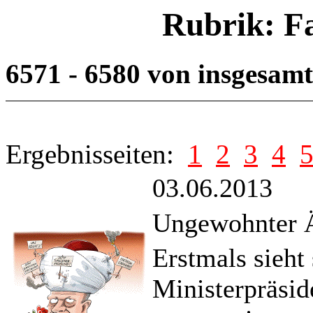
Rubrik: F
6571 - 6580 von insgesam
Ergebnisseiten:
1
2
3
4
03.06.2013
Ungewohnter Ä
Erstmals sieht 
Ministerpräsi