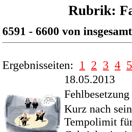
Rubrik: F
6591 - 6600 von insgesam
Ergebnisseiten:
1
2
3
4
18.05.2013
Fehlbesetzung
Kurz nach sei
Tempolimit fü