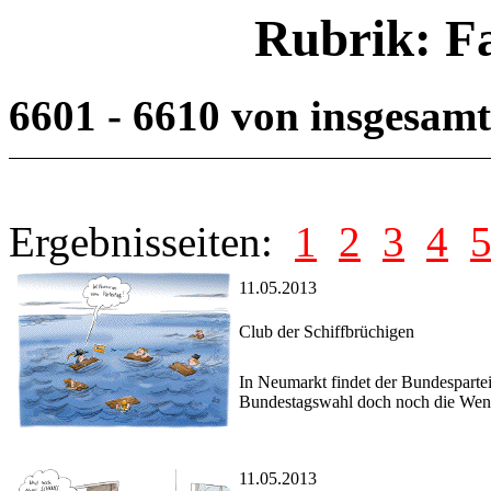
Rubrik: F
6601 - 6610 von insgesam
Ergebnisseiten:
1
2
3
4
11.05.2013
Club der Schiffbrüchigen
In Neumarkt findet der Bundesparteit
Bundestagswahl doch noch die Wend
11.05.2013