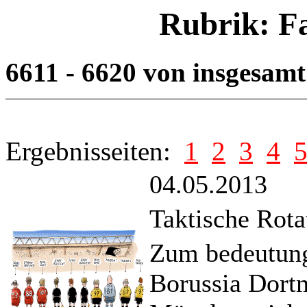
Rubrik: F
6611 - 6620 von insgesam
Ergebnisseiten:
1
2
3
4
04.05.2013
Taktische Rota
Zum bedeutungs
Borussia Dort