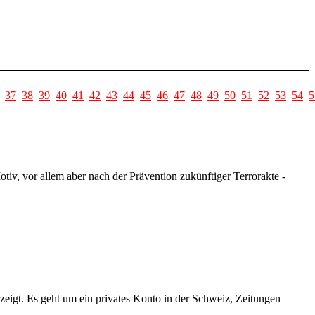
37
38
39
40
41
42
43
44
45
46
47
48
49
50
51
52
53
54
5
iv, vor allem aber nach der Prävention zukünftiger Terrorakte -
eigt. Es geht um ein privates Konto in der Schweiz, Zeitungen