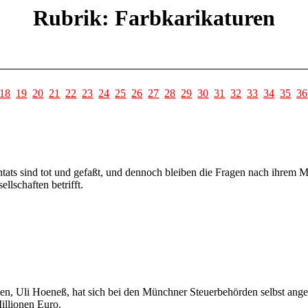
Rubrik: Farbkarikaturen
18
19
20
21
22
23
24
25
26
27
28
29
30
31
32
33
34
35
36
ats sind tot und gefaßt, und dennoch bleiben die Fragen nach ihrem Mot
ellschaften betrifft.
n, Uli Hoeneß, hat sich bei den Münchner Steuerbehörden selbst angez
illionen Euro.