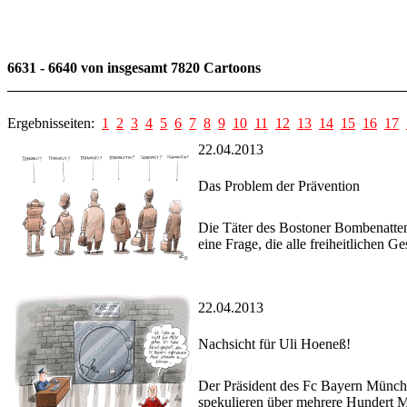
6631 - 6640 von insgesamt 7820 Cartoons
Ergebnisseiten:
1
2
3
4
5
6
7
8
9
10
11
12
13
14
15
16
17
22.04.2013
Das Problem der Prävention
Die Täter des Bostoner Bombenattent
eine Frage, die alle freiheitlichen Ges
22.04.2013
Nachsicht für Uli Hoeneß!
Der Präsident des Fc Bayern Münche
spekulieren über mehrere Hundert M