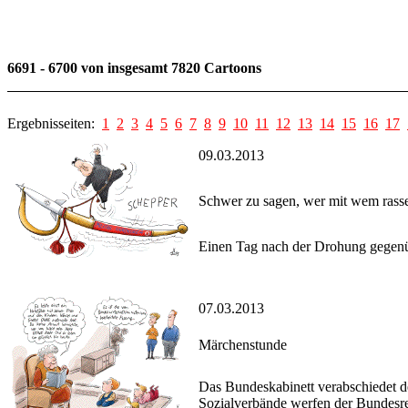
6691 - 6700 von insgesamt 7820 Cartoons
Ergebnisseiten:
1
2
3
4
5
6
7
8
9
10
11
12
13
14
15
16
17
09.03.2013
Schwer zu sagen, wer mit wem rasse
Einen Tag nach der Drohung gegenüb
07.03.2013
Märchenstunde
Das Bundeskabinett verabschiedet d
Sozialverbände werfen der Bundesre