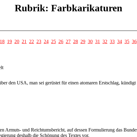
Rubrik: Farbkarikaturen
18
19
20
21
22
23
24
25
26
27
28
29
30
31
32
33
34
35
36
lt
er den USA, man sei gerüstet für einen atomaren Erstschlag, kündigt
en Armuts- und Reichtumsbericht, auf dessen Formulierung das Bunde
gierung deshalb die Schönung des Textes vor.