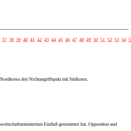
37
38
39
40
41
42
43
44
45
46
47
48
49
50
51
52
53
54
5
 Nordkorea den Nichtangriffspakt mit Südkorea.
swirtschaftsministerium Einfluß genommen hat. Opposition und