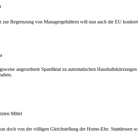
r
ur Begrenzung von Managergehältern will nun auch die EU konkrete Sc
ka
eise angeordnete Spardiktat zu automatischen Haushaltskürzungen ze
haben.
tzten Mittel
 nun doch von der völligen Gleichstellung der Homo-Ehe. Stattdessen w