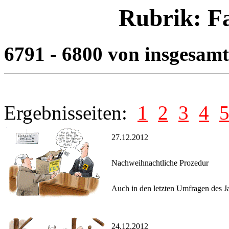
Rubrik: F
6791 - 6800 von insgesam
Ergebnisseiten:
1
2
3
4
27.12.2012
Nachweihnachtliche Prozedur
Auch in den letzten Umfragen des J
24.12.2012