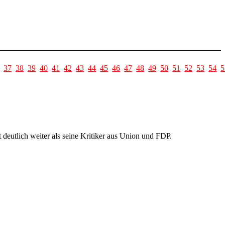
37
38
39
40
41
42
43
44
45
46
47
48
49
50
51
52
53
54
5
deutlich weiter als seine Kritiker aus Union und FDP.