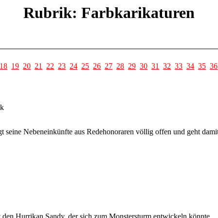
Rubrik: Farbkarikaturen
18
19
20
21
22
23
24
25
26
27
28
29
30
31
32
33
34
35
36
ck
 seine Nebeneinkünfte aus Redehonoraren völlig offen und geht damit 
t den Hurrikan Sandy, der sich zum Monstersturm entwickeln könnte.