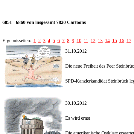
6851 - 6860 von insgesamt 7820 Cartoons
Ergebnisseiten:
1
2
3
4
5
6
7
8
9
10
11
12
13
14
15
16
17
31.10.2012
Die neue Freiheit des Peer Steinbrü
SPD-Kanzlerkandidat Steinbrück legt
30.10.2012
Es wird ernst
Die amerikanische Ostküste erwarte