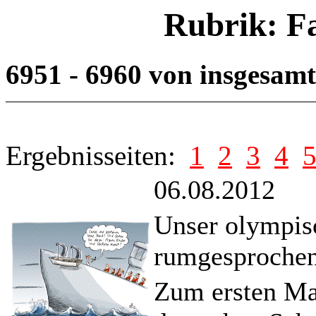
Rubrik: F
6951 - 6960 von insgesam
Ergebnisseiten:
1
2
3
4
06.08.2012
Unser olympis
rumgesproche
Zum ersten Mal