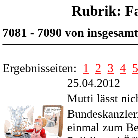
Rubrik: F
7081 - 7090 von insgesam
Ergebnisseiten:
1
2
3
4
25.04.2012
Mutti lässt nic
Bundeskanzler
einmal zum Be