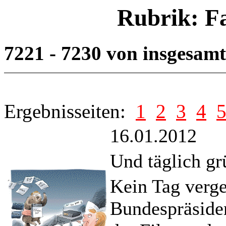
Rubrik: F
7221 - 7230 von insgesam
Ergebnisseiten:
1
2
3
4
16.01.2012
Und täglich g
Kein Tag verg
Bundespräside