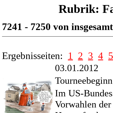
Rubrik: F
7241 - 7250 von insgesam
Ergebnisseiten:
1
2
3
4
03.01.2012
Tourneebeginn
Im US-Bundess
Vorwahlen der