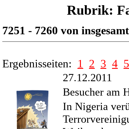
Rubrik: F
7251 - 7260 von insgesam
Ergebnisseiten:
1
2
3
4
27.12.2011
Besucher am He
In Nigeria ver
Terrorvereini