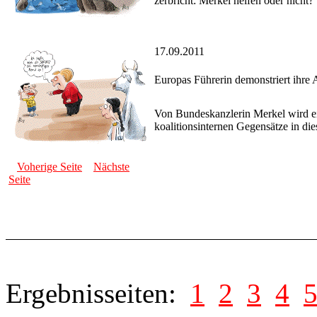
zerbricht: Merkel helfen oder nicht?
17.09.2011
Europas Führerin demonstriert ihre A
Von Bundeskanzlerin Merkel wird ein
koalitionsinternen Gegensätze in die
Voherige Seite
Nächste
Seite
Ergebnisseiten:
1
2
3
4