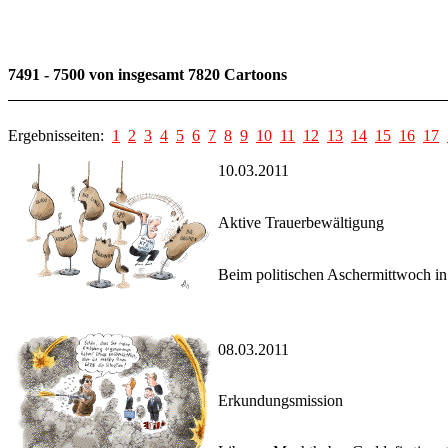
7491 - 7500 von insgesamt 7820 Cartoons
Ergebnisseiten:
1
2
3
4
5
6
7
8
9
10
11
12
13
14
15
16
17
10.03.2011
Aktive Trauerbewältigung
Beim politischen Aschermittwoch in 
08.03.2011
Erkundungsmission