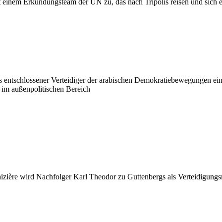
einem Erkundungsteam der UN zu, das nach Tripolis reisen und sich ei
ls entschlossener Verteidiger der arabischen Demokratiebewegungen ei
 im außenpolitischen Bereich
ière wird Nachfolger Karl Theodor zu Guttenbergs als Verteidigungsmi