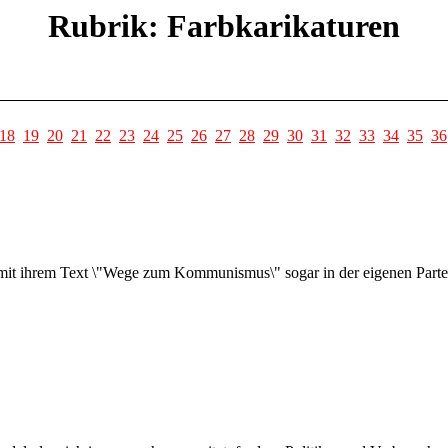
Rubrik: Farbkarikaturen
18
19
20
21
22
23
24
25
26
27
28
29
30
31
32
33
34
35
36
it ihrem Text \"Wege zum Kommunismus\" sogar in der eigenen Partei f