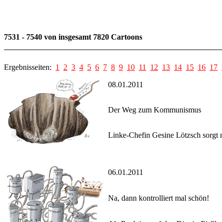
7531 - 7540 von insgesamt 7820 Cartoons
Ergebnisseiten:
1
2
3
4
5
6
7
8
9
10
11
12
13
14
15
16
17
08.01.2011
Der Weg zum Kommunismus
Linke-Chefin Gesine Lötzsch sorgt m
06.01.2011
Na, dann kontrolliert mal schön!