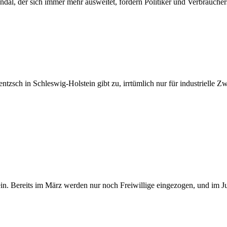
dal, der sich immer mehr ausweitet, fordern Politiker und Verbrauchers
Jentzsch in Schleswig-Holstein gibt zu, irrtümlich nur für industrielle Z
ein. Bereits im März werden nur noch Freiwillige eingezogen, und im Ju