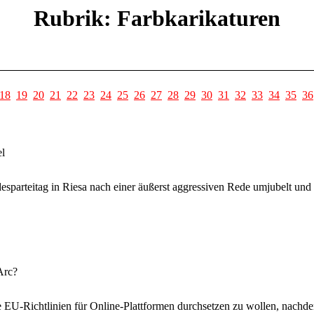
Rubrik: Farbkarikaturen
18
19
20
21
22
23
24
25
26
27
28
29
30
31
32
33
34
35
36
el
parteitag in Riesa nach einer äußerst aggressiven Rede umjubelt und 
Arc?
EU-Richtlinien für Online-Plattformen durchsetzen zu wollen, nachd