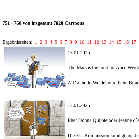
751 - 760 von insgesamt 7820 Cartoons
Ergebnisseiten:
1
2
3
4
5
6
7
8
9
10
11
12
13
14
15
16
17
13.01.2025
The Mars is the limit für Alice Weid
AfD-Chefin Weidel wird beim Bundes
13.01.2025
Eher Donna Quijote oder Jeanne d´
Die EU-Kommission kündigt an, die 