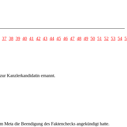
37
38
39
40
41
42
43
44
45
46
47
48
49
50
51
52
53
54
5
zur Kanzlerkandidatin ernannt.
em Meta die Beendigung des Faktenchecks angekündigt hatte.