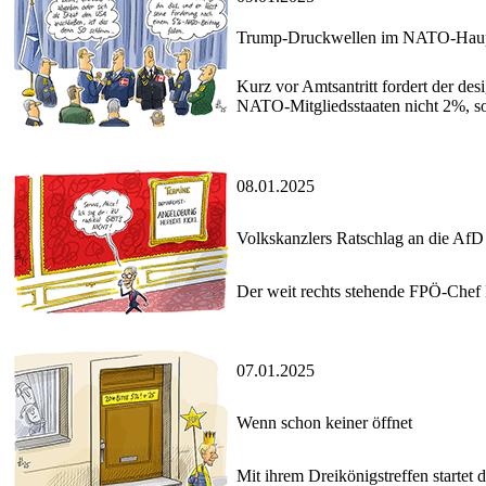
Trump-Druckwellen im NATO-Haupt
Kurz vor Amtsantritt fordert der de
NATO-Mitgliedsstaaten nicht 2%, son
08.01.2025
Volkskanzlers Ratschlag an die AfD
Der weit rechts stehende FPÖ-Chef 
07.01.2025
Wenn schon keiner öffnet
Mit ihrem Dreikönigstreffen startet