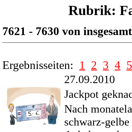
Rubrik: F
7621 - 7630 von insgesam
Ergebnisseiten:
1
2
3
4
27.09.2010
Jackpot geknac
Nach monatelan
schwarz-gelbe 