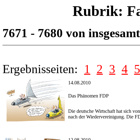
Rubrik: F
7671 - 7680 von insgesam
Ergebnisseiten:
1
2
3
4
14.08.2010
Das Phänomen FDP
Die deutsche Wirtschaft hat sich vo
nach der Wiedervereinigung. Die FD
12.08.2010