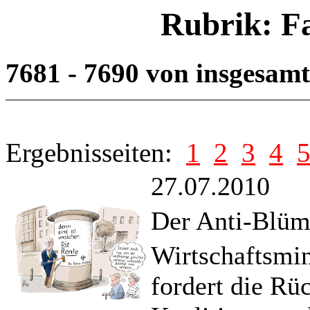
Rubrik: F
7681 - 7690 von insgesam
Ergebnisseiten:
1
2
3
4
27.07.2010
Der Anti-Blü
Wirtschaftsmin
fordert die R