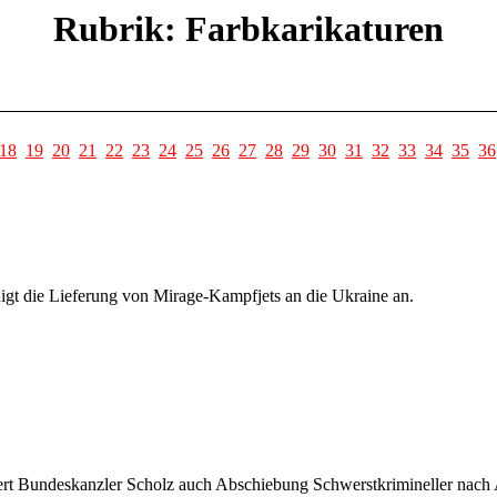
Rubrik: Farbkarikaturen
18
19
20
21
22
23
24
25
26
27
28
29
30
31
32
33
34
35
36
igt die Lieferung von Mirage-Kampfjets an die Ukraine an.
dert Bundeskanzler Scholz auch Abschiebung Schwerstkrimineller nach 