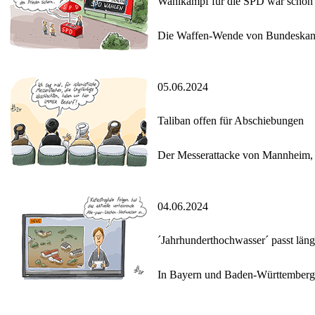
Wahlkampf für die SPD war schon 
Die Waffen-Wende von Bundeskanzle
05.06.2024
Taliban offen für Abschiebungen
Der Messerattacke von Mannheim, de
04.06.2024
´Jahrhunderthochwasser´ passt läng
In Bayern und Baden-Württemberg f