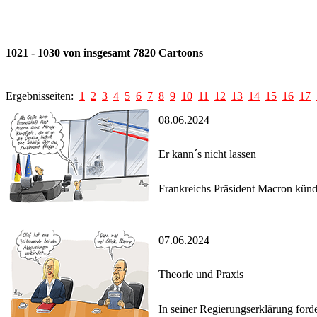
1021 - 1030 von insgesamt 7820 Cartoons
Ergebnisseiten:
1
2
3
4
5
6
7
8
9
10
11
12
13
14
15
16
17
08.06.2024
Er kann´s nicht lassen
Frankreichs Präsident Macron künd
07.06.2024
Theorie und Praxis
In seiner Regierungserklärung for